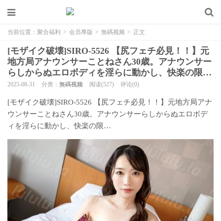
当前位置：
聚合福利
>
会员專版
>
無碼视频
>
正文
[モザイク破壊]SIRO-5526 【尻フェチ必見！！】元
地方局アナウンサーことねさん30歳。アナウンサー
らしからぬエロボディを淫らに動かし、快楽の限…
2025-08-31
分类：
無碼视频
阅读(527)
评论(0)
[モザイク破壊]SIRO-5526 【尻フェチ必見！！】元地方局アナ
ウンサーことねさん30歳。アナウンサーらしからぬエロボデ
ィを淫らに動かし、快楽の限…