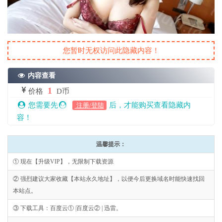
您暂时无权访问此隐藏内容！
内容查看
1
价格
D币
您需要先
后，才能购买查看隐藏内
注册/登陆
容！
温馨提示：
① 现在【升级VIP】，无限制下载资源
② 强烈建议大家收藏【本站永久地址】，以便今后更换域名时能快速找回
本站点。
③ 下载工具：百度云① |百度云② | 迅雷。