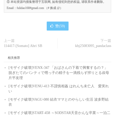
⑤ 本站资源均搜集整理于互联网, 如有侵犯到您的权益, 请联系作者删除。
Email：fulidao168#gmail.com （# 换成 @）
赞(
59
)
上一篇
下一篇
114417-[Somato] Ahri SB
kbj25083095_pandaclass
相关推荐
[モザイク破壊]VENX-347 「おばさんの下着で興奮するの？」
脱ぎたてのパンティで甥っ子の精子を一滴残らず搾りとる叔母
片平友理
[モザイク破壊]VENU-413 不謹慎相姦 はれんち未亡人 愛実れ
い
[モザイク破壊]VAGU-080 結衣ママとのやらしい生活 波多野結
衣
[モザイク破壊]START-458 ～SODSTAR天音かんな卒業～一泊二