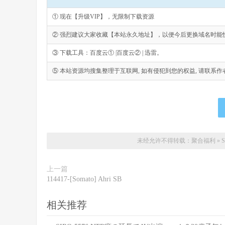
① 现在【升级VIP】，无限制下载资源
② 强烈建议大家收藏【本站永久地址】，以便今后更换域名时能
③ 下载工具：百度云① |百度云② | 迅雷。
⑤ 本站资源均搜集整理于互联网, 如有侵犯到您的权益, 请联系作者删除。Emai
未经允许不得转载：
聚合福利
»
上一篇
114417-[Somato] Ahri SB
相关推荐