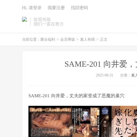
Hi, 请登录
我要注册
找回密码
欢迎光临
我们一直在努力
当前位置：
聚合福利
>
会员專版
>
素人有碼
>
正文
SAME-201 向
2025-08-31
分类：
素
SAME-201 向井爱，丈夫的家变成了恶魔的巢穴