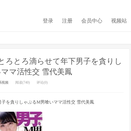
登录
注册
会员中心
视频站
 体液とろとろ滴らせて年下男子を貪りし
ママ活性交 雪代美鳳
碼视频
阅读(740)
评论(0)
年下男子を貪りしゃぶるM男喰いママ活性交 雪代美鳳