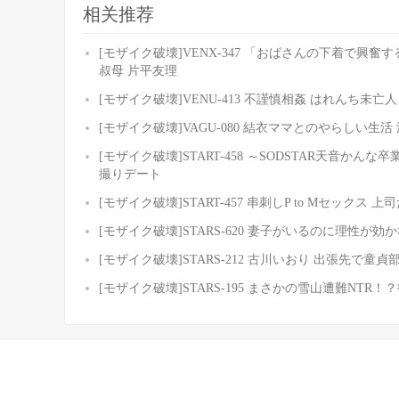
相关推荐
[モザイク破壊]VENX-347 「おばさんの下着で
叔母 片平友理
[モザイク破壊]VENU-413 不謹慎相姦 はれんち未亡
[モザイク破壊]VAGU-080 結衣ママとのやらしい生活
[モザイク破壊]START-458 ～SODSTAR天音
撮りデート
[モザイク破壊]START-457 串刺しP to Mセック
[モザイク破壊]STARS-620 妻子がいるのに理性
[モザイク破壊]STARS-212 古川いおり 出張先
[モザイク破壊]STARS-195 まさかの雪山遭難NT