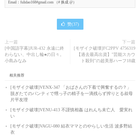
Email：fulidao168#gmail.com （# 换成 @）
赞(
37
)
上一篇
下一篇
[中国語字幕]JUR-432 永遠に終
[モザイク破壊]FC2PPV 4756319
わらない、中出し輪●の日々。
【過去最高出資】”芸能スカウ
小島みなみ
ト殺到”の超美形ハーフ18歳
相关推荐
[モザイク破壊]VENX-347 「おばさんの下着で興奮するの？」
脱ぎたてのパンティで甥っ子の精子を一滴残らず搾りとる叔母
片平友理
[モザイク破壊]VENU-413 不謹慎相姦 はれんち未亡人 愛実れ
い
[モザイク破壊]VAGU-080 結衣ママとのやらしい生活 波多野結
衣