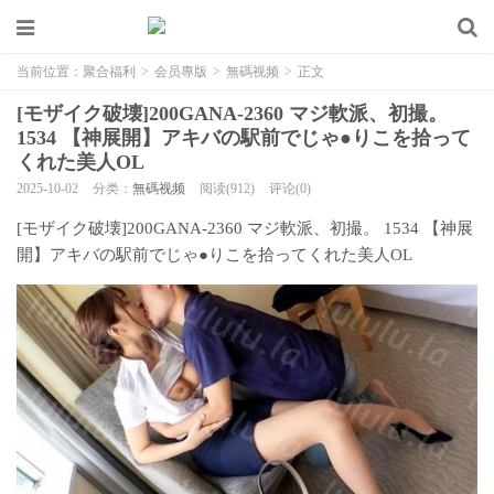
当前位置：
聚合福利
>
会员專版
>
無碼视频
>
正文
[モザイク破壊]200GANA-2360 マジ軟派、初撮。
1534 【神展開】アキバの駅前でじゃ●りこを拾って
くれた美人OL
2025-10-02
分类：
無碼视频
阅读(912)
评论(0)
[モザイク破壊]200GANA-2360 マジ軟派、初撮。 1534 【神展
開】アキバの駅前でじゃ●りこを拾ってくれた美人OL