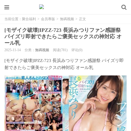
当前位置：
聚合福利
>
会员專版
>
無碼视频
>
正文
[モザイク破壊]IPZZ-723 長浜みつりファン感謝祭
パイズリ即射できたらご褒美セックスの神対応 オ
ール乳
2025-11-14
分类：
無碼视频
阅读(781)
评论(0)
[モザイク破壊]IPZZ-723 長浜みつりファン感謝祭 パイズリ即
射できたらご褒美セックスの神対応 オール乳