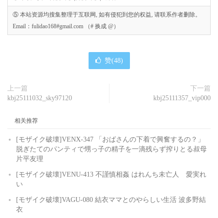
⑤ 本站资源均搜集整理于互联网, 如有侵犯到您的权益, 请联系作者删除。
Email：fulidao168#gmail.com （# 换成 @）
赞(
48
)
上一篇
下一篇
kbj25111032_sky97120
kbj25111357_vip000
相关推荐
[モザイク破壊]VENX-347 「おばさんの下着で興奮するの？」
脱ぎたてのパンティで甥っ子の精子を一滴残らず搾りとる叔母
片平友理
[モザイク破壊]VENU-413 不謹慎相姦 はれんち未亡人 愛実れ
い
[モザイク破壊]VAGU-080 結衣ママとのやらしい生活 波多野結
衣