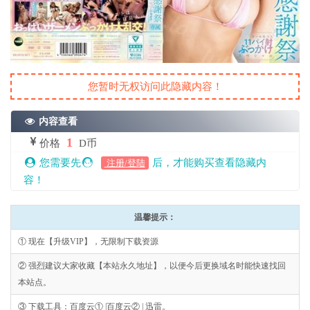
您暂时无权访问此隐藏内容！
内容查看
1
价格
D币
您需要先
后，才能购买查看隐藏内
注册/登陆
容！
温馨提示：
① 现在【升级VIP】，无限制下载资源
② 强烈建议大家收藏【本站永久地址】，以便今后更换域名时能快速找回
本站点。
③ 下载工具：百度云① |百度云② | 迅雷。