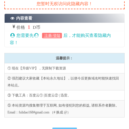
您暂时无权访问此隐藏内容！
内容查看
1
价格
D币
您需要先
后，才能购买查看隐藏内
注册/登陆
容！
温馨提示：
① 现在【升级VIP】，无限制下载资源
② 强烈建议大家收藏【本站永久地址】，以便今后更换域名时能快速找回
本站点。
③ 下载工具：百度云① |百度云② | 迅雷。
⑤ 本站资源均搜集整理于互联网, 如有侵犯到您的权益, 请联系作者删除。
Email：fulidao168#gmail.com （# 换成 @）