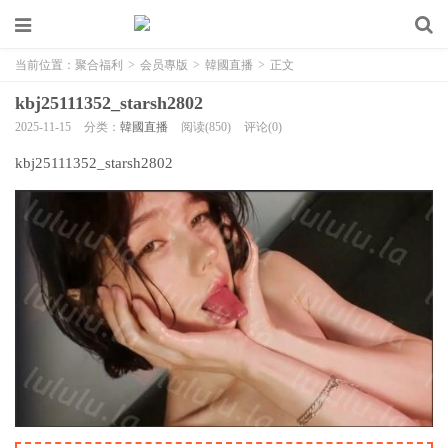
当前位置：
聚合福利
>
会员專版
>
韓國直播
>
正文
kbj25111352_starsh2802
2025-11-15
分类：
韓國直播
阅读(850)
评论(0)
kbj25111352_starsh2802