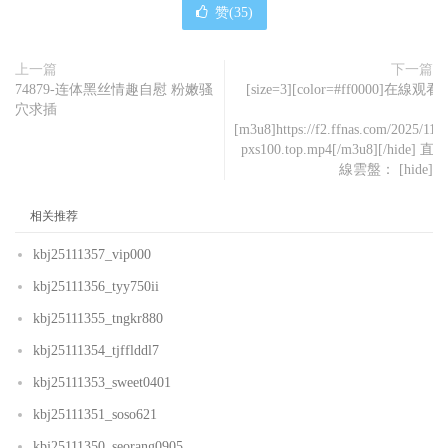
赞(
35
)
上一篇
下一篇
74879-连体黑丝情趣自慰 粉嫩骚
[size=3][color=#ff0000]在線观看：[/
穴求插
[m3u8]https://f2.ffnas.com/2025/111
pxs100.top.mp4[/m3u8][/hid
線雲盤： [hide][dow
相关推荐
kbj25111357_vip000
kbj25111356_tyy750ii
kbj25111355_tngkr880
kbj25111354_tjfflddl7
kbj25111353_sweet0401
kbj25111351_soso621
kbj25111350_seorang0905