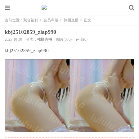
当前位置：
聚合福利
>
会员專版
>
韓國直播
>
正文
kbj25102859_zlap990
2025-10-30
分类：
韓國直播
阅读(370)
评论(0)
kbj25102859_zlap990