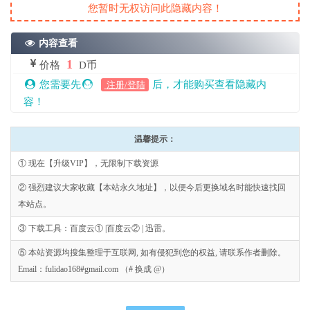
您暂时无权访问此隐藏内容！
内容查看
1
价格
D币
您需要先
后，才能购买查看隐藏内
注册/登陆
容！
温馨提示：
① 现在【升级VIP】，无限制下载资源
② 强烈建议大家收藏【本站永久地址】，以便今后更换域名时能快速找回
本站点。
③ 下载工具：百度云① |百度云② | 迅雷。
⑤ 本站资源均搜集整理于互联网, 如有侵犯到您的权益, 请联系作者删除。
Email：fulidao168#gmail.com （# 换成 @）