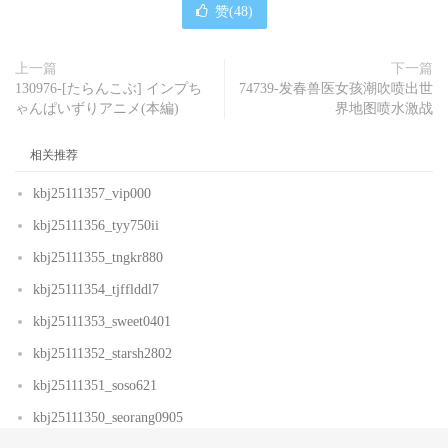
赞(
48
)
上一篇
下一篇
130976-[たらんこぶ] インプち
74739-发春兽医女孩潮吹喷出世
ゃんぱいずりアニメ(本編)
界地图喷水激战
相关推荐
kbj25111357_vip000
kbj25111356_tyy750ii
kbj25111355_tngkr880
kbj25111354_tjfflddl7
kbj25111353_sweet0401
kbj25111352_starsh2802
kbj25111351_soso621
kbj25111350_seorang0905