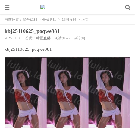
当前位置：
聚合福利
>
会员專版
>
韓國直播
>
正文
kbj25110625_poqwe981
2025-11-08
分类：
韓國直播
阅读(862)
评论(0)
kbj25110625_poqwe981