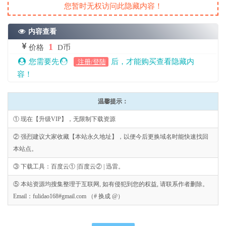
您暂时无权访问此隐藏内容！
内容查看
1
价格
D币
您需要先
后，才能购买查看隐藏内
注册/登陆
容！
温馨提示：
① 现在【升级VIP】，无限制下载资源
② 强烈建议大家收藏【本站永久地址】，以便今后更换域名时能快速找回
本站点。
③ 下载工具：百度云① |百度云② | 迅雷。
⑤ 本站资源均搜集整理于互联网, 如有侵犯到您的权益, 请联系作者删除。
Email：fulidao168#gmail.com （# 换成 @）