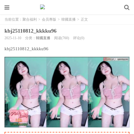
当前位置：
聚合福利
>
会员專版
>
韓國直播
>
正文
kbj25110812_kkkku96
2025-11-10
分类：
韓國直播
阅读(760)
评论(0)
kbj25110812_kkkku96