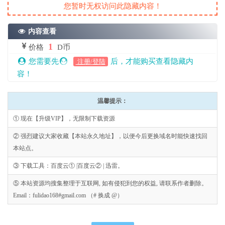
您暂时无权访问此隐藏内容！
内容查看
1
价格
D币
您需要先
后，才能购买查看隐藏内
注册/登陆
容！
温馨提示：
① 现在【升级VIP】，无限制下载资源
② 强烈建议大家收藏【本站永久地址】，以便今后更换域名时能快速找回
本站点。
③ 下载工具：百度云① |百度云② | 迅雷。
⑤ 本站资源均搜集整理于互联网, 如有侵犯到您的权益, 请联系作者删除。
Email：fulidao168#gmail.com （# 换成 @）