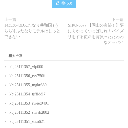
赞(
53
)
上一篇
下一篇
143538-[3Dふたなり共和国 (う
SIRO-5577 【岡山の奇跡！】夢
らら)] ふたなりモデルはじっと
に向かってつっぱしれ！パイズ
できない
リをする使命を背負ったたわわ
なオッパイ
相关推荐
kbj25111357_vip000
kbj25111356_tyy750ii
kbj25111355_tngkr880
kbj25111354_tjfflddl7
kbj25111353_sweet0401
kbj25111352_starsh2802
kbj25111351_soso621