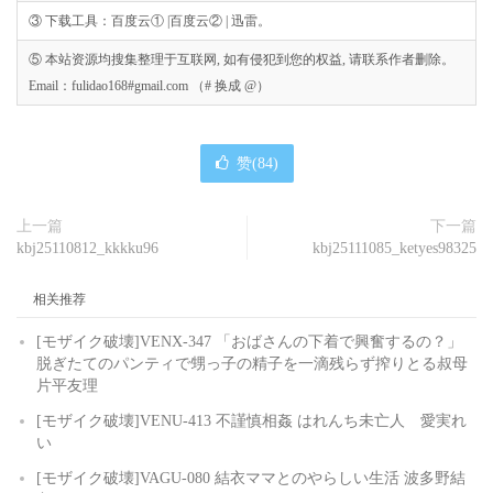
③ 下载工具：百度云① |百度云② | 迅雷。
⑤ 本站资源均搜集整理于互联网, 如有侵犯到您的权益, 请联系作者删除。
Email：fulidao168#gmail.com （# 换成 @）
赞(
84
)
上一篇
下一篇
kbj25110812_kkkku96
kbj25111085_ketyes98325
相关推荐
[モザイク破壊]VENX-347 「おばさんの下着で興奮するの？」
脱ぎたてのパンティで甥っ子の精子を一滴残らず搾りとる叔母
片平友理
[モザイク破壊]VENU-413 不謹慎相姦 はれんち未亡人 愛実れ
い
[モザイク破壊]VAGU-080 結衣ママとのやらしい生活 波多野結