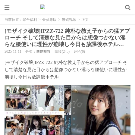
当前位置：
聚合福利
>
会员專版
>
無碼视频
>
正文
[モザイク破壊]IPZZ-722 純朴な教え子からの猛アプ
ローチ そして清楚な見た目からは想像つかない淫
らな腰使いに理性が崩壊し今日も放課後ホテル…
2025-11-11
分类：
無碼视频
阅读(245)
评论(0)
[モザイク破壊]IPZZ-722 純朴な教え子からの猛アプローチ そ
して清楚な見た目からは想像つかない淫らな腰使いに理性が
崩壊し今日も放課後ホテル…