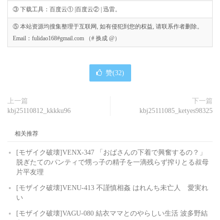
③ 下载工具：百度云① |百度云② | 迅雷。
⑤ 本站资源均搜集整理于互联网, 如有侵犯到您的权益, 请联系作者删除。
Email：fulidao168#gmail.com （# 换成 @）
赞(
32
)
上一篇
下一篇
kbj25110812_kkkku96
kbj25111085_ketyes98325
相关推荐
[モザイク破壊]VENX-347 「おばさんの下着で興奮するの？」
脱ぎたてのパンティで甥っ子の精子を一滴残らず搾りとる叔母
片平友理
[モザイク破壊]VENU-413 不謹慎相姦 はれんち未亡人 愛実れ
い
[モザイク破壊]VAGU-080 結衣ママとのやらしい生活 波多野結