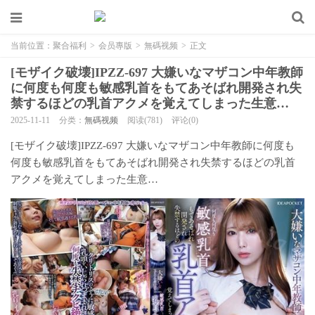
当前位置：
聚合福利
>
会员專版
>
無碼视频
>
正文
[モザイク破壊]IPZZ-697 大嫌いなマザコン中年教師
に何度も何度も敏感乳首をもてあそばれ開発され失
禁するほどの乳首アクメを覚えてしまった生意…
2025-11-11
分类：
無碼视频
阅读(781)
评论(0)
[モザイク破壊]IPZZ-697 大嫌いなマザコン中年教師に何度も
何度も敏感乳首をもてあそばれ開発され失禁するほどの乳首
アクメを覚えてしまった生意…