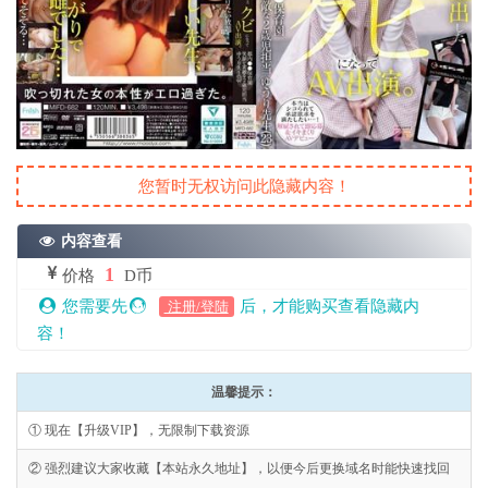
您暂时无权访问此隐藏内容！
内容查看
1
价格
D币
您需要先
后，才能购买查看隐藏内
注册/登陆
容！
温馨提示：
① 现在【升级VIP】，无限制下载资源
② 强烈建议大家收藏【本站永久地址】，以便今后更换域名时能快速找回