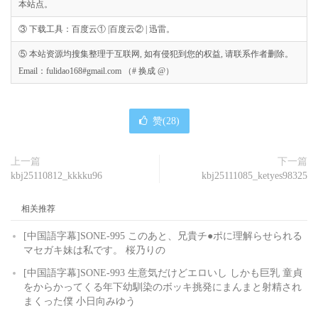
本站点。
③ 下载工具：百度云① |百度云② | 迅雷。
⑤ 本站资源均搜集整理于互联网, 如有侵犯到您的权益, 请联系作者删除。
Email：fulidao168#gmail.com （# 换成 @）
赞(
28
)
上一篇
下一篇
kbj25110812_kkkku96
kbj25111085_ketyes98325
相关推荐
[中国語字幕]SONE-995 このあと、兄貴チ●ポに理解らせられる
マセガキ妹は私です。 桜乃りの
[中国語字幕]SONE-993 生意気だけどエロいし しかも巨乳 童貞
をからかってくる年下幼馴染のボッキ挑発にまんまと射精され
まくった僕 小日向みゆう