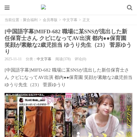
当前位置：
聚合福利
>
会员專版
>
中文字幕
>
正文
[中国語字幕]MIFD-682 職場に某SNSが流出した新
任保育士さん クビになってAV出演 都内●●保育園
笑顔が素敵な2歳児担当 ゆうり先生（23） 菅原ゆう
り
2025-11-11
分类：
中文字幕
阅读(378)
评论(0)
[中国語字幕]MIFD-682 職場に某SNSが流出した新任保育士さ
ん クビになってAV出演 都内●●保育園 笑顔が素敵な2歳児担当
ゆうり先生（23） 菅原ゆうり