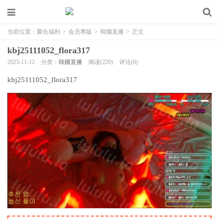
当前位置：
聚合福利
>
会员專版
>
韓國直播
>
正文
kbj25111052_flora317
2025-11-12
分类：
韓國直播
阅读(220)
评论(0)
kbj25111052_flora317