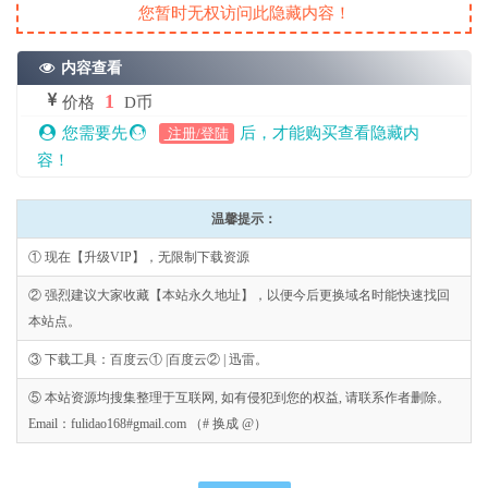
您暂时无权访问此隐藏内容！
内容查看
1
价格
D币
您需要先
后，才能购买查看隐藏内
注册/登陆
容！
温馨提示：
① 现在【升级VIP】，无限制下载资源
② 强烈建议大家收藏【本站永久地址】，以便今后更换域名时能快速找回
本站点。
③ 下载工具：百度云① |百度云② | 迅雷。
⑤ 本站资源均搜集整理于互联网, 如有侵犯到您的权益, 请联系作者删除。
Email：fulidao168#gmail.com （# 换成 @）