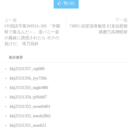
赞(
30
)
上一篇
下一篇
[中国語字幕]MIDA-388 「学園
74885-浴室湿身魅惑 幻龙自慰狠
祭で着るんだ～」 逆バニー姿
插蜜穴高潮喷射
の義妹に誘惑されたら ボクの
負けだ。 塔乃花鈴
相关推荐
kbj25111357_vip000
kbj25111356_tyy750ii
kbj25111355_tngkr880
kbj25111354_tjfflddl7
kbj25111353_sweet0401
kbj25111352_starsh2802
kbj25111351_soso621