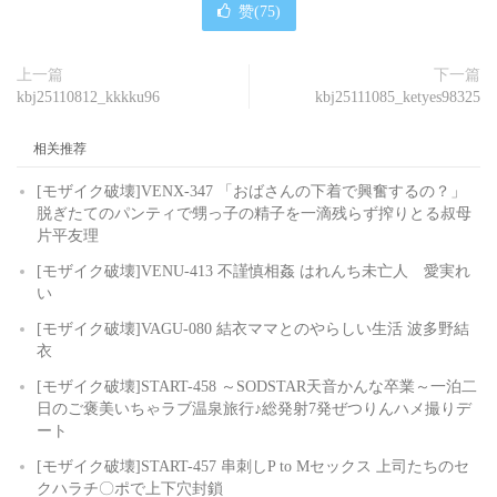
赞(
75
)
上一篇
下一篇
kbj25110812_kkkku96
kbj25111085_ketyes98325
相关推荐
[モザイク破壊]VENX-347 「おばさんの下着で興奮するの？」
脱ぎたてのパンティで甥っ子の精子を一滴残らず搾りとる叔母
片平友理
[モザイク破壊]VENU-413 不謹慎相姦 はれんち未亡人 愛実れ
い
[モザイク破壊]VAGU-080 結衣ママとのやらしい生活 波多野結
衣
[モザイク破壊]START-458 ～SODSTAR天音かんな卒業～一泊二
日のご褒美いちゃラブ温泉旅行♪総発射7発ぜつりんハメ撮りデ
ート
[モザイク破壊]START-457 串刺しP to Mセックス 上司たちのセ
クハラチ〇ポで上下穴封鎖