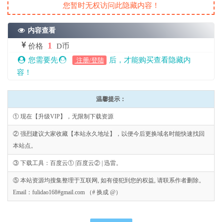
您暂时无权访问此隐藏内容！
内容查看
1
价格
D币
您需要先
后，才能购买查看隐藏内
注册/登陆
容！
温馨提示：
① 现在【升级VIP】，无限制下载资源
② 强烈建议大家收藏【本站永久地址】，以便今后更换域名时能快速找回
本站点。
③ 下载工具：百度云① |百度云② | 迅雷。
⑤ 本站资源均搜集整理于互联网, 如有侵犯到您的权益, 请联系作者删除。
Email：fulidao168#gmail.com （# 换成 @）