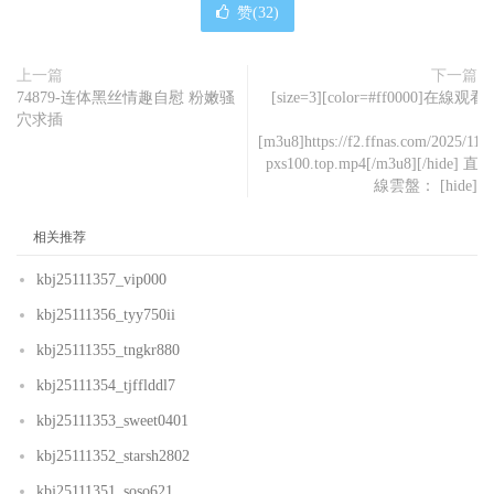
赞(
32
)
上一篇
下一篇
74879-连体黑丝情趣自慰 粉嫩骚
[size=3][color=#ff0000]在線观看：[/
穴求插
[m3u8]https://f2.ffnas.com/2025/111
pxs100.top.mp4[/m3u8][/hid
線雲盤： [hide][dow
相关推荐
kbj25111357_vip000
kbj25111356_tyy750ii
kbj25111355_tngkr880
kbj25111354_tjfflddl7
kbj25111353_sweet0401
kbj25111352_starsh2802
kbj25111351_soso621