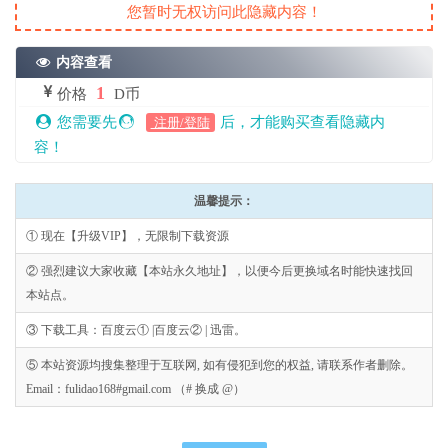
您暂时无权访问此隐藏内容！
内容查看
1
价格
D币
您需要先
后，才能购买查看隐藏内
注册/登陆
容！
温馨提示：
① 现在【升级VIP】，无限制下载资源
② 强烈建议大家收藏【本站永久地址】，以便今后更换域名时能快速找回
本站点。
③ 下载工具：百度云① |百度云② | 迅雷。
⑤ 本站资源均搜集整理于互联网, 如有侵犯到您的权益, 请联系作者删除。
Email：fulidao168#gmail.com （# 换成 @）